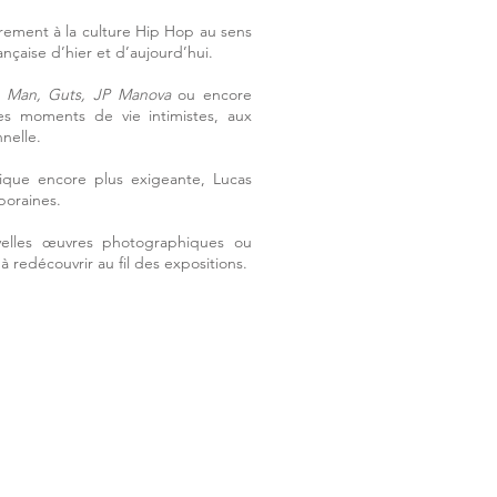
ièrement à la culture Hip Hop au sens
ançaise d’hier et d’aujourd’hui.
e Man, Guts, JP Manova
ou encore
es moments de vie intimistes, aux
nnelle.
ique encore plus exigeante, Lucas
poraines.
elles œuvres photographiques ou
 redécouvrir au fil des expositions.