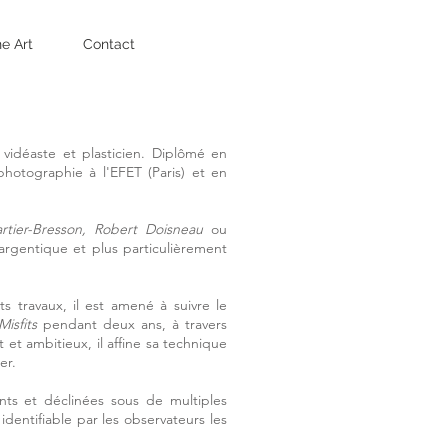
ne Art
Contact
 vidéaste et plasticien. Diplômé en
photographie à l'EFET (Paris) et en
tier-Bresson, Robert Doisneau
ou
l'argentique et plus particulièrement
ts travaux, il est amené à suivre le
Misfits
pendant deux ans, à travers
et ambitieux, il affine sa technique
per.
nts et déclinées sous de multiples
dentifiable par les observateurs les