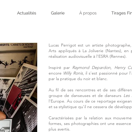
Actualités
Galerie
À propos
Tirages Fi
Lucas Perrigot est un artiste photographe,
Arts appliqués à La Joliverie (Nantes), en 
réalisation audiovisuelle à l'ESRA (Rennes).
Inspiré par
Raymond Depardon, Henry Car
encore
Willy Ronis
, il s'est passionné pour 
par la pratique du noir et blanc.
Au fil de ses rencontres et de ses différen
groupe de danseuses et de danseurs
Les 
l'Europe. Au cours de ce reportage exigeant 
et sa stylistique qu’il ne cessera de dévelop
Caractérisées par la relation aux mouveme
formes, ses photographies ont une essence i
plus avertis.