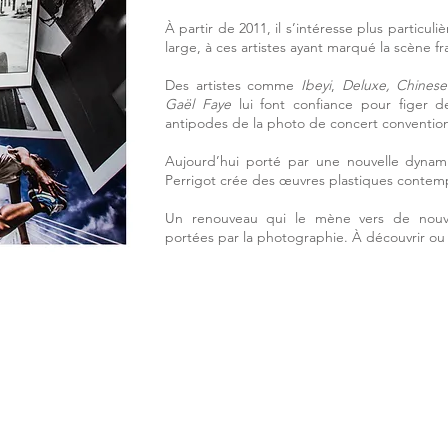
À partir de 2011, il s’intéresse plus particul
large, à ces artistes ayant marqué la scène fr
Des artistes comme
Ibeyi
,
Deluxe, Chines
Gaël Faye
lui font confiance pour figer d
antipodes de la photo de concert conventio
Aujourd’hui porté par une nouvelle dynam
Perrigot crée des œuvres plastiques contem
Un renouveau qui le mène vers de nouv
portées par la photographie. À découvrir ou à